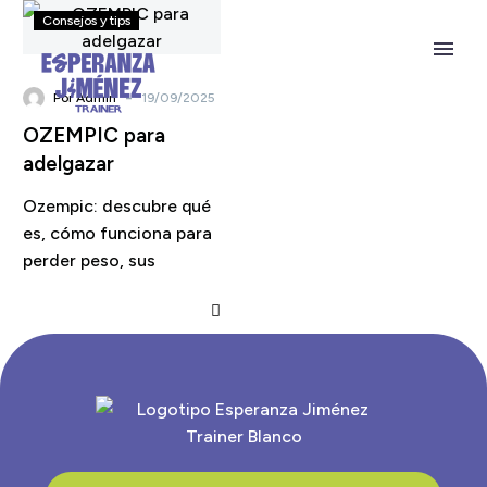
Consejos y tips
-
Por
Admin
19/09/2025
OZEMPIC para
adelgazar
Ozempic: descubre qué
es, cómo funciona para
perder peso, sus
beneficios, riesgos,
efectos secundarios y
si realmente merece la
pena usarlo.