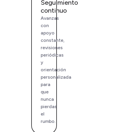
Seguimiento
continuo
Avanzas
con
apoyo
constante,
revisiones
periódicas
y
orientación
personalizada
para
que
nunca
pierdas
el
rumbo.